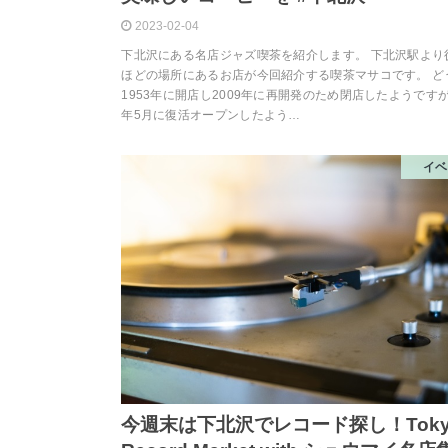
2023-02-04
下北沢にある名店ジャズ喫茶を紹介します。 下北沢駅より
ほどの場所にあるお店が今回紹介する喫茶マサコです。 ど
1953年に開店し2009年に再開発のため閉店したようですが
年5月に復活オープンしたよう…
イベ
今週末は下北沢でレコード探し！Toky