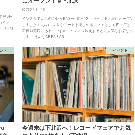
にオープン！ #下北沢
2022-12-18
徒歩5分
インスタで人気のCREA BASEが本日12月18日に下北沢にオープン
うやら
しました！ ものづくりやアートを楽しめるカフェとして押上店と
、2020
新宿御苑店にあるのですが、インスタ映えすると大人気なお店なん
です。 そんなCREA BAS…
ント
イベント
o
今週末は下北沢へ！レコードフェアでお気