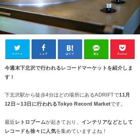
ツイート
シェア
はてブ
送る
Pocket
今週末下北沢で行われるレコードマーケットを紹介しま
す！
下北沢駅から徒歩4分ほどの場所にあるADRIFTで
11月
12日～13日に行われるTokyo Record Market
です。
最近
レトロブーム
が起きており、
インテリアなどとして
レコードも徐々に人気
を集めていますよね！