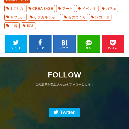
1点もの
CREA BASE
アート
イベント
カフェ
サブカル
サブカルチャー
ものづくり
レコード
古着
駅近
ツイート
シェア
はてブ
送る
Pocket
FOLLOW
Twitter