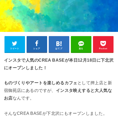
ツイート
シェア
はてブ
送る
Pocket
インスタで人気のCREA BASEが本日12月18日に下北沢
にオープンしました！
ものづくりやアートを楽しめるカフェ
として押上店と新
宿御苑店にあるのですが、
インスタ映えすると大人気な
お店
なんです。
そんなCREA BASEが下北沢にもオープンしました。