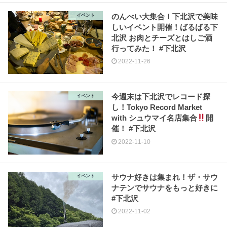
のんべい大集合！下北沢で美味
イベント
しいイベント開催！ばるばる下
北沢 お肉とチーズとはしご酒
行ってみた！ #下北沢
2022-11-26
今週末は下北沢でレコード探
イベント
し！Tokyo Record Market
with シュウマイ名店集合
開
催！ #下北沢
2022-11-10
サウナ好きは集まれ！ザ・サウ
イベント
ナテンでサウナをもっと好きに
#下北沢
2022-11-02