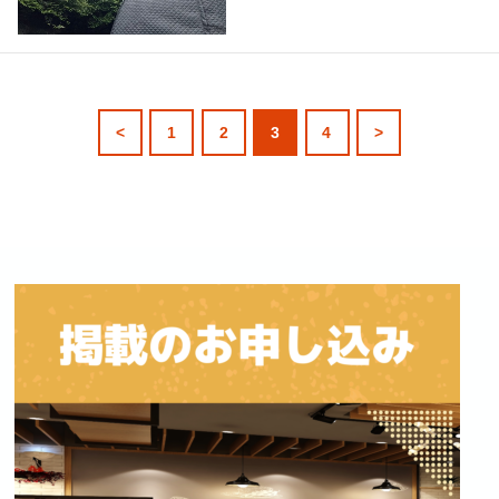
<
1
2
3
4
>