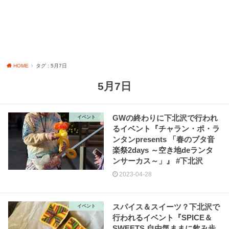
HOME
タグ : 5月7日
5月7日
GWの終わりに下北沢で行われ
イベント
るイベント『チャラン・ポ・ラ
ンタンpresents 「春のブタ音
楽祭2days ～空き地deランタ
ンサーカス～」』 #下北沢
2023-04-28
スパイス＆スイーツ？下北沢で
イベント
行われるイベント『SPICE＆
SWEETS 自由気ままに飲み歩