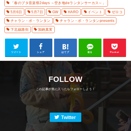
「春のブタ音楽祭2days ～空き地deランタンサーカス～」
5月6日
5月7日
GW
HARO
イベント
ゼロコ
チャラン・ポ・ランタン
チャラン・ポ・ランタンpresents
下北線路街
加納真実
ツイート
シェア
はてブ
送る
Pocket
FOLLOW
Twitter