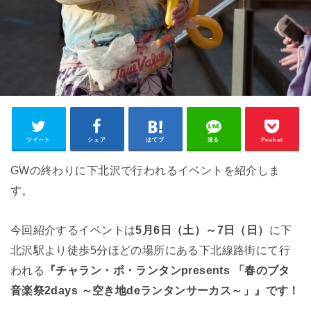
ツイート
シェア
はてブ
送る
Pocket
GWの終わりに下北沢で行われるイベントを紹介しま
す。
今回紹介するイベントは
5月6日（土）～7日（日）
に下
北沢駅より徒歩5分ほどの場所にある下北線路街にて行
われる
『チャラン・ポ・ランタンpresents 「春のブタ
音楽祭2days ～空き地deランタンサーカス～」』です！