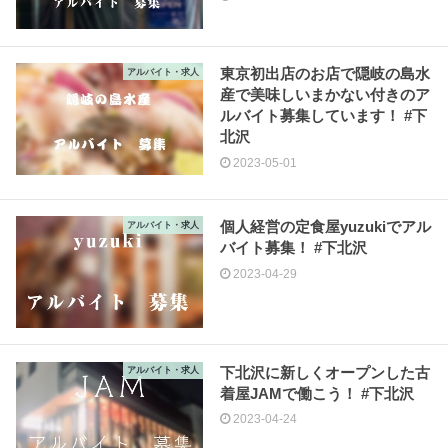
東京初出店のお店で隠岐の島水
アルバイト・求人
産で美味しいまかない付きのア
ルバイト募集しています！ #下
北沢
2023-05-01
個人経営の定食屋yuzukiでアル
アルバイト・求人
バイト募集！ #下北沢
2023-04-29
下北沢に新しくオープンした古
アルバイト・求人
着屋JAMで働こう！ #下北沢
2023-04-24