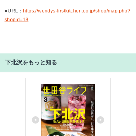
■URL：
https://wendys-firstkitchen.co.jp/shop/map.php?
shopid=18
下北沢をもっと知る