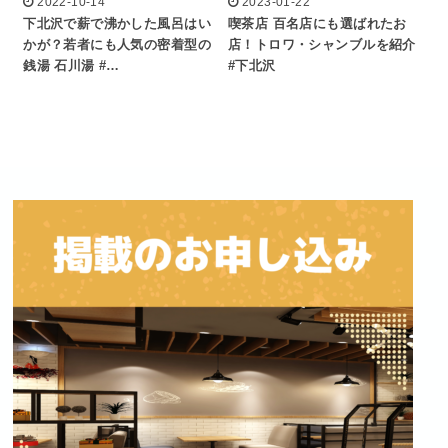
2022-10-14
2023-01-22
下北沢で薪で沸かした風呂はい
喫茶店 百名店にも選ばれたお
かが？若者にも人気の密着型の
店！トロワ・シャンブルを紹介
銭湯 石川湯 #…
#下北沢