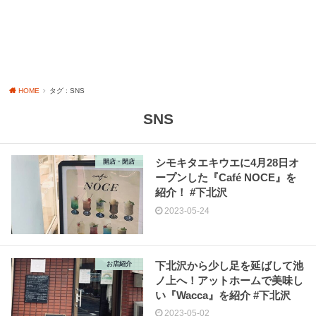
HOME
タグ : SNS
SNS
シモキタエキウエに4月28日オ
開店・閉店
ープンした『Café NOCE』を
紹介！ #下北沢
2023-05-24
下北沢から少し足を延ばして池
お店紹介
ノ上へ！アットホームで美味し
い『Wacca』を紹介 #下北沢
2023-05-02