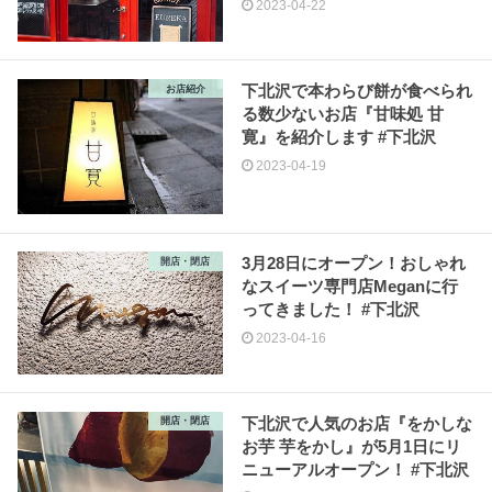
2023-04-22
下北沢で本わらび餅が食べられ
お店紹介
る数少ないお店『甘味処 甘
寛』を紹介します #下北沢
2023-04-19
3月28日にオープン！おしゃれ
開店・閉店
なスイーツ専門店Meganに行
ってきました！ #下北沢
2023-04-16
下北沢で人気のお店『をかしな
開店・閉店
お芋 芋をかし』が5月1日にリ
ニューアルオープン！ #下北沢