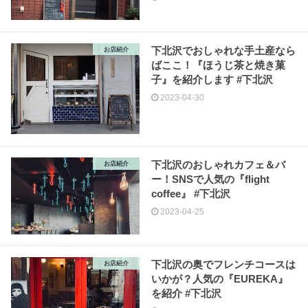
下北沢でおしゃれな手土産なら
お店紹介
ばここ！『ほうじ茶と焼き菓
子』を紹介します #下北沢
2023-04-30
下北沢のおしゃれカフェ＆バ
お店紹介
ー！SNSで人気の『flight
coffee』 #下北沢
2023-04-25
下北沢の奥でフレンチコースは
お店紹介
いかが？人気の『EUREKA』
を紹介 #下北沢