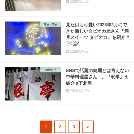
2023-05-07
見た目も可愛い2023年2月にで
開店・閉店
きた新しいタピオカ屋さん『満
月スイーツ タピオカ』を紹介 #
下北沢
2023-04-07
SNSで話題の綺麗とは言えない
お店紹介
中華料理屋さん…。『珉亭』を
紹介 #下北沢
2023-04-03
1
2
3
>