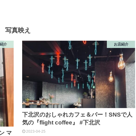
写真映え
紹介
お店紹介
下北沢のおしゃれカフェ＆バー！SNSで人
気の『flight coffee』 #下北沢
2023-04-25
ン マ