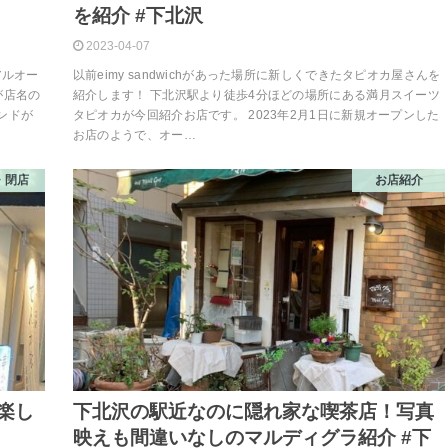
を紹介 #下北沢
2023-04-07
アルオー
以前eimy sandwichがあった場所に新しくできたタピオカ屋さんを
が店名の
紹介します！ 下北沢駅より徒歩4分ほどの場所にある満月スイーツ
ンドが
タピオカが今回紹介お店です。 2023年2月1日に新規オープンした
お店のようで、オー…
・閉店
お店紹介
楽し
下北沢の駅近なのに隠れ家な喫茶店！写真
映えも間違いなしのマルディグラ紹介 #下