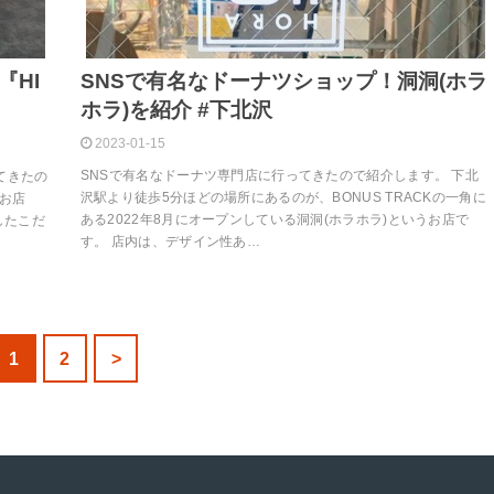
SNSで有名なドーナツショップ！洞洞(ホラ
『HI
ホラ)を紹介 #下北沢
2023-01-15
SNSで有名なドーナツ専門店に行ってきたので紹介します。 下北
てきたの
沢駅より徒歩5分ほどの場所にあるのが、BONUS TRACKの一角に
お店
ある2022年8月にオープンしている洞洞(ホラホラ)というお店で
トしたこだ
す。 店内は、デザイン性あ…
1
2
>