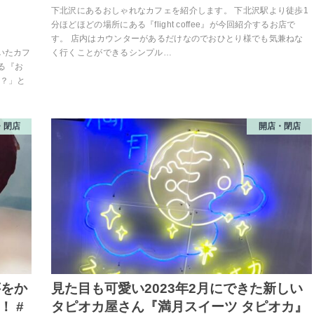
下北沢にあるおしゃれなカフェを紹介します。 下北沢駅より徒歩1
分ほどほどの場所にある『flight coffee』が今回紹介するお店で
す。 店内はカウンターがあるだけなのでおひとり様でも気兼ねな
く行くことができるシンプル…
いたカフ
る『お
ン？」と
・閉店
開店・閉店
芋をか
見た目も可愛い2023年2月にできた新しい
 #
タピオカ屋さん『満月スイーツ タピオカ』