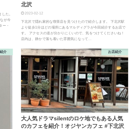
北沢
2023-02-12
ました。
がなが今
下北沢で隠れ家的な喫茶店を見つけたので紹介します。 下北沢駅
ター・
より徒歩1分ほどの場所にあるマルディグラが今回紹介するお店で
す。 アクセスの道が分かりにくいので、気をつけてくださいね！
店内は、静かで落ち着いた雰囲気になって…
紹介
お店紹介
大人気ドラマsilentのロケ地でもある人気
のカフェを紹介！オジヤンカフェ #下北沢