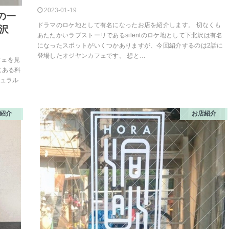
2023-01-19
Sの一
ドラマのロケ地として有名になったお店を紹介します。 切なくも
北沢
あたたかいラブストーリであるsilentのロケ地として下北沢は有名
になったスポットがいくつかありますが、今回紹介するのは2話に
登場したオジヤンカフェです。 想と…
フェを見
にある料
チュラル
紹介
お店紹介