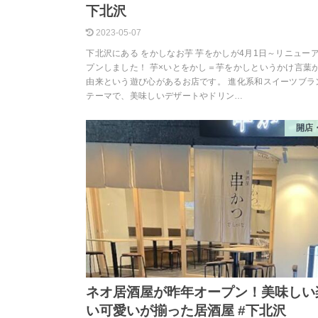
下北沢
2023-05-07
下北沢にある をかしなお芋 芋をかしが4月1日～リニュー
プンしました！ 芋×いとをかし＝芋をかしというかけ言葉
由来という遊び心があるお店です。 進化系和スイーツブラ
テーマで、美味しいデザートやドリン…
開店
ネオ居酒屋が昨年オープン！美味しい
い可愛いが揃った居酒屋 #下北沢