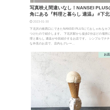
写真映え間違いなし！NANSEI PLU
角にある『料理と暮らし 適温』 #下
2023-01-30
下北沢の南西口にできたNANSEI PLUSにておしゃれなカ
つけたので紹介します。 下北沢駅から徒歩2分ほどの場所
理と暮らし 適温が今回紹介するお店です。 シンプルでナ
な外見のお店で、店内もグレー…
お店