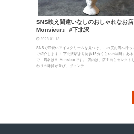
SNS映え間違いなしのおしゃれなお店
Monsieur』 #下北沢
2023-01-18
SNSで可愛いアイスクリームを見つけ、この度お店へ行っ
で紹介します！ 下北沢駅より徒歩15分くらいの場所にある
で、店名はHI Monsieurです。 店内は、店主自らセレク
わりの雑貨が並び、ヴィンテ…