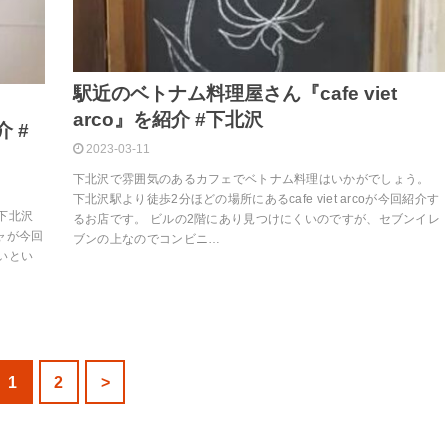
駅近のベトナム料理屋さん『cafe viet
arco』を紹介 #下北沢
 #
2023-03-11
下北沢で雰囲気のあるカフェでベトナム料理はいかがでしょう。
下北沢駅より徒歩2分ほどの場所にあるcafe viet arcoが今回紹介す
下北沢
るお店です。 ビルの2階にあり見つけにくいのですが、セブンイレ
シャが今回
ブンの上なのでコンビニ…
いとい
1
2
>