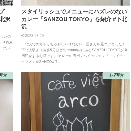
プ
スタイリッシュでメニューにハズレのない
下北沢
カレー『SANZOU TOKYO』を紹介 #下北
沢
2023-03-19
ンしたの
とり鍋屋
下北沢でめちゃくちゃおしゃれなカレー屋さんを見つけました！
ーブル
下北沢駅より徒歩5分ほどのreload内にあるSANZOU TOKYOが今
回紹介するお店です。 カレーの店ボンベイのシェフ『コウイチ・
イソノ』がSANZOU T…
紹介
お店紹介