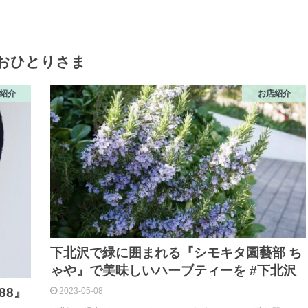
おひとりさま
紹介
お店紹介
下北沢で緑に囲まれる『シモキタ園藝部 ち
ゃや』で美味しいハーブティーを #下北沢
88』
2023-05-08