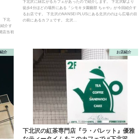
下北沢に緑広がるカフェがあったので紹介します。 下北沢駅より
徒歩4分ほどの場所にある『シモキタ園藝部 ちゃや』が今回紹介す
るお店です。 下北沢のNANSEI PLUSにある北沢ののはら広場の目
 下北
の前にあるカフェです。 北沢…
回紹介す
、開店当初
紹介
お店紹介
下北沢の紅茶専門店『ラ・パレット』優雅
なティータイムをこのカフェで #下北沢