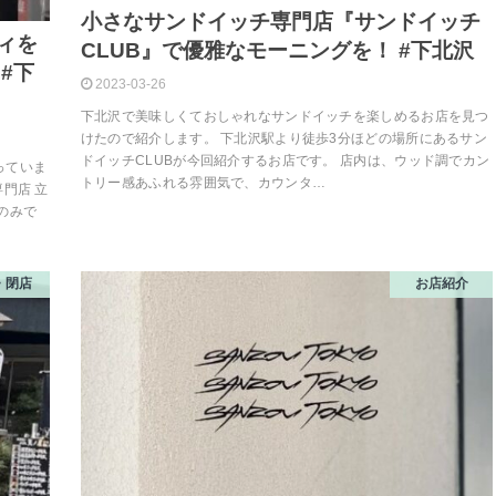
小さなサンドイッチ専門店『サンドイッチ
ィを
CLUB』で優雅なモーニングを！ #下北沢
#下
2023-03-26
下北沢で美味しくておしゃれなサンドイッチを楽しめるお店を見つ
けたので紹介します。 下北沢駅より徒歩3分ほどの場所にあるサン
ドイッチCLUBが今回紹介するお店です。 店内は、ウッド調でカン
っていま
トリー感あふれる雰囲気で、カウンタ…
門店 立
のみで
・閉店
お店紹介