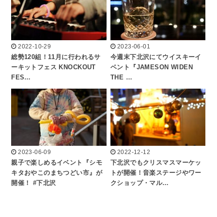
2022-10-29
2023-06-01
総勢120組！11月に行われるサ
今週末下北沢にてウイスキーイ
ーキットフェス KNOCKOUT
ベント『JAMESON WIDEN
FES…
THE …
2023-06-09
2022-12-12
親子で楽しめるイベント『シモ
下北沢でもクリスマスマーケッ
キタおやこのまちつどい市』が
トが開催！音楽ステージやワー
開催！ #下北沢
クショップ・マル…