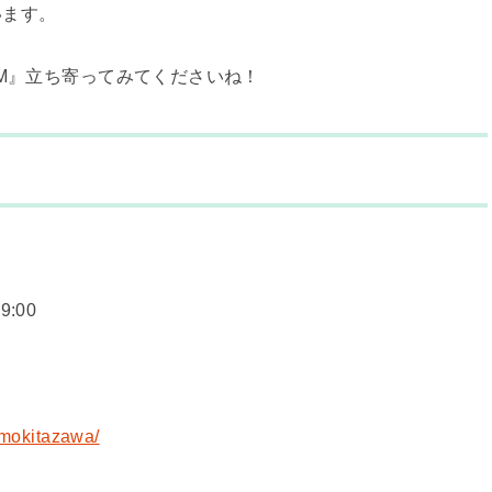
います。
LM』立ち寄ってみてくださいね！
:00
imokitazawa/