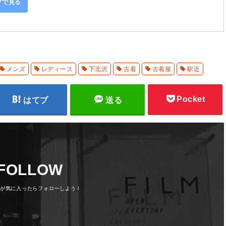
ングで見る
メンズ
レディース
下北沢
古着
古着屋
駅近
Pocket
はてブ
送る
FOLLOW