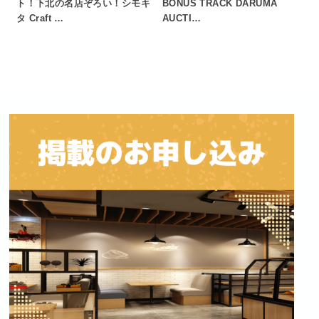
ト！下北の名店ぞろい！シモキ
BONUS TRACK DARUMA
タ Craft …
AUCTI…