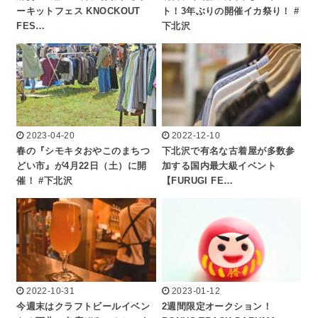
ーキットフェス KNOCKOUT
ト！3年ぶりの開催イカ祭り！ #
FES…
下北沢
2023-04-20
2022-12-10
春の『シモキタおやこのまちつ
下北沢で有名な古着屋が多数参
どい市』が4月22日（土）に開
加する国内最大級イベント
催！ #下北沢
【FURUGI FE…
2022-10-31
2023-01-12
今週末はクラフトビールイベン
2週間限定オークション！