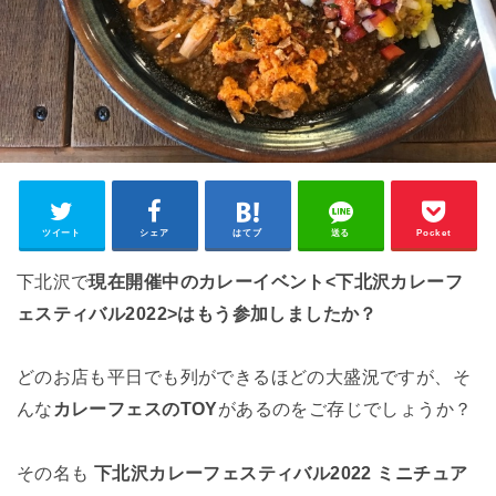
ツイート
シェア
はてブ
送る
Pocket
下北沢で
現在開催中のカレーイベント<下北沢カレーフ
ェスティバル2022>はもう参加しましたか？
どのお店も平日でも列ができるほどの大盛況ですが、そ
んな
カレーフェスのTOY
があるのをご存じでしょうか？
その名も
下北沢カレーフェスティバル2022 ミニチュア